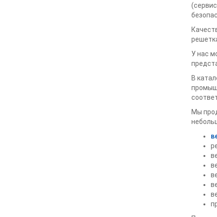
(сервис
безопас
Качеств
решетка
У нас м
предста
В катал
промышл
соотве
Мы прод
неболь
в
р
в
в
в
в
в
п