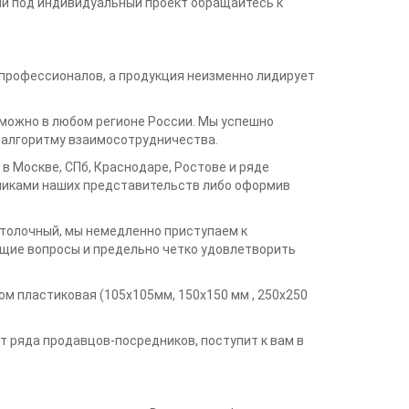
и под индивидуальный проект обращайтесь к
 профессионалов, а продукция неизменно лидирует
можно в любом регионе России. Мы успешно
о алгоритму взаимосотрудничества.
 Москве, СПб, Краснодаре, Ростове и ряде
никами наших представительств либо оформив
отолочный, мы немедленно приступаем к
ющие вопросы и предельно четко удовлетворить
м пластиковая (105х105мм, 150х150 мм , 250х250
т ряда продавцов-посредников, поступит к вам в