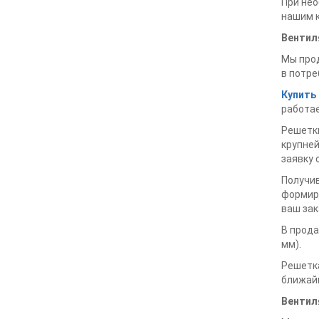
При нео
нашим к
Вентил
Мы прод
в потре
Купить
работае
Решетки
крупне
заявку 
Получив
формиро
ваш зак
В прода
мм).
Решетка
ближайш
Вентил