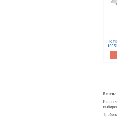
Пото
1005
Вентил
Решетки
выбираю
Требова