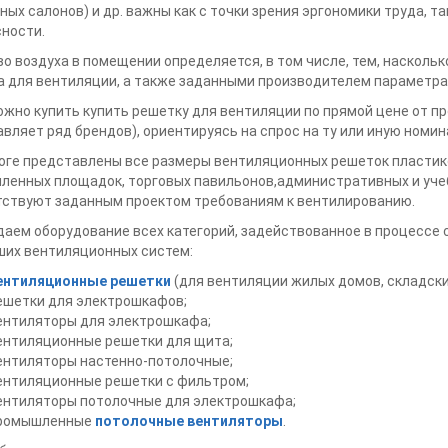
ных салонов) и др. важны как с точки зрения эргономики труда, т
ности.
о воздуха в помещении определяется, в том числе, тем, наскольк
 для вентиляции, а также заданными производителем параметра
ожно купить купить решетку для вентиляции по прямой цене от 
вляет ряд брендов), ориентируясь на спрос на ту или иную номин
оге представлены все размеры вентиляционных решеток пласти
енных площадок, торговых павильонов,административных и уче
тствуют заданным проектом требованиям к вентилированию.
аем оборудование всех категорий, задействованное в процессе с
ших вентиляционных систем:
ентиляционные решетки
(для вентиляции жилых домов, складск
ешетки для электрошкафов;
ентиляторы для электрошкафа;
ентиляционные решетки для щита;
ентиляторы настенно-потолочные;
ентиляционные решетки с фильтром;
ентиляторы потолочные для электрошкафа;
ромышленные
потолочные вентиляторы
.