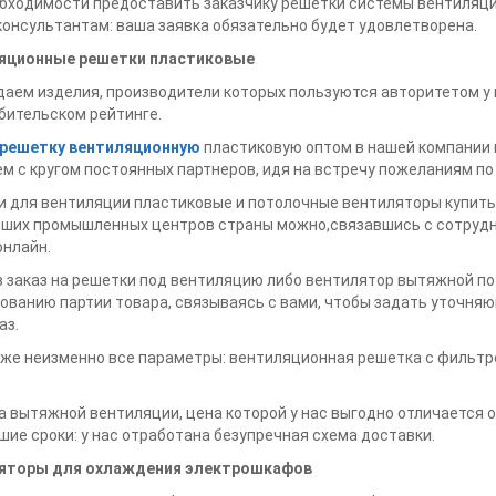
бходимости предоставить заказчику решетки системы вентиляци
онсультантам: ваша заявка обязательно будет удовлетворена.
яционные решетки пластиковые
аем изделия, производители которых пользуются авторитетом у
бительском рейтинге.
 решетку вентиляционную
пластиковую оптом в нашей компании 
м с кругом постоянных партнеров, идя на встречу пожеланиям п
 для вентиляции пластиковые и потолочные вентиляторы купить в
йших промышленных центров страны можно,связавшись с сотруд
онлайн.
 заказ на решетки под вентиляцию либо вентилятор вытяжной п
ванию партии товара, связываясь с вами, чтобы задать уточня
аз.
же неизменно все параметры: вентиляционная решетка с фильтро
 вытяжной вентиляции, цена которой у нас выгодно отличается о
ие сроки: у нас отработана безупречная схема доставки.
яторы для охлаждения электрошкафов